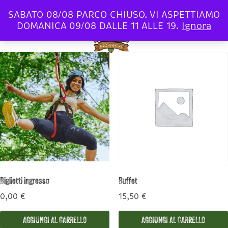
Home
/ Untitled
SABATO 08/08 PARCO CHIUSO. VI ASPETTIAMO
Untitled
DOMANICA 09/08 DALLE 11 ALLE 19.
Ignora
Visualizzazione di 7 risultati
Parco
Avventura
Cavaioni
Biglietti ingresso
Buffet
0,00
€
15,50
€
AGGIUNGI AL CARRELLO
AGGIUNGI AL CARRELLO